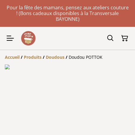
Pour la fête des mamans, pensez aux ateliers couture
! (Bons cadeaux disponibles à la Transversale
BAYONNE)
Accueil
/
Produits
/
Doudous
/
Doudou POTTOK