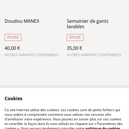
Doudou MANEX
Semainier de gants
lavables
ÉPUISÉ
ÉPUISÉ
40,00 €
35,00 €
AUTRES VARIANTES DISPONIBLES
AUTRES VARIANTES DISPONIBLES
Cookies
Contact
Conditions
Politique de
Politique de cookies
Ce site Internet utilise des cookies. Les cookies sont de petits fichiers qui
confidentialité
nous aident à comprendre comment vous utilisez nos services afin
d'améliorer votre expérience. Vous pouvez en savoir plus sur ces cookies
et contrôler la façon dont ils sont utilisés en cliquant sur « Paramètres des
cookies ». Vous pouvez également consulter notre
politique de cookies
.