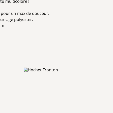
u multicolore !
 pour un max de douceur.
urrage polyester.
5cm