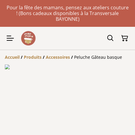
Pour la fête des mamans, pensez aux ateliers couture
! (Bons cadeaux disponibles à la Transversale
BAYONNE)
Accueil
/
Produits
/
Accessoires
/
Peluche Gâteau basque